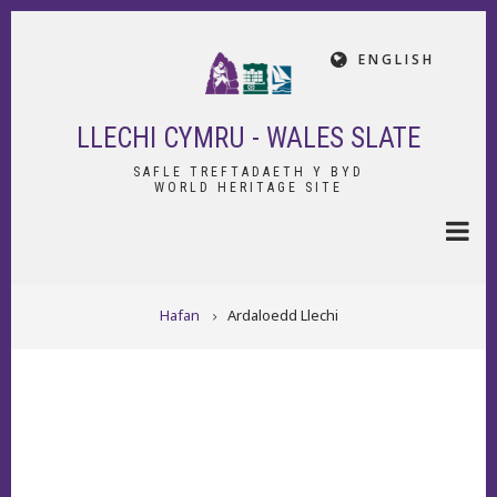
Skip
to
ENGLISH
main
content
LLECHI CYMRU - WALES SLATE
SAFLE TREFTADAETH Y BYD
WORLD HERITAGE SITE
BREADCRUMB
Hafan
Ardaloedd Llechi