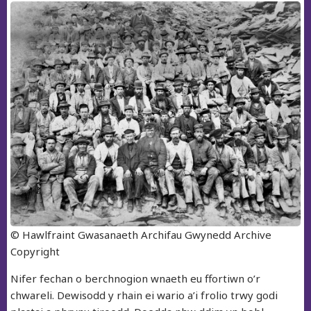
© Hawlfraint Gwasanaeth Archifau Gwynedd Archive
Copyright
Nifer fechan o berchnogion wnaeth eu ffortiwn o’r
chwareli. Dewisodd y rhain ei wario a’i frolio trwy godi