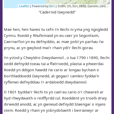
Leaflet
| Powered by
Esri
|
DoBH, OS, Esri, HERE, Garmin, USGS, NGA
“Cadernid Gwynedd”
Mae hen, hen hanes tu cefn i’n llechi ni yma yng ngogledd
Cymru. Roedd y Rhufeiniaid yn eu caer yn Segontium,
Caernarfon yn eu defnyddio, ac mae pobl yn parhau i’w
prynu, ac yn gwybod mai’r rhain ydi’r llechi gorau.
Yn ystod y Chwyldro Diwydiannol , o tua 1790 i 1890, llechi
oedd defnydd toeau tai a ffatrïoedd, plastai a phwerdai.
Roedd yn ddigon hawdd i’w cario ar longau bychain o
borthladdoedd Gwynedd, at gegau’r camlesi fyddai’n
cyflenwi defnyddiau i’r ardaloedd diwydiannol.
O 1801 byddai’r llechi to yn cael eu cario o’r chwareli ar
hyd rhwydwaith o reilffyrdd cul. Roeddent yn troelli drwy
dirwedd anodd, ac yn gwneud defnydd blaengar o injans
stem. Roedd y rhain yn ysbrydoliaeth i beirianwyr ar