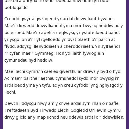
plastai a phrynu tiroedd. Doedda nhw ddim yn bobl
boblogaidd.
Creodd gwyr a gwragedd yr ardal ddiwylliant bywiog.
Mae’r dirwedd ddiwylliannol yma mor bwysig heddiw ag y
bu erioed. Mae’r capeli a’r eglwysi, yr ystafelloedd band,
yr ysgolion a’r llyfrgelloedd yn dystiolaeth o’r parch at
ffydd, addysg, llenyddiaeth a cherddoriaeth. Yn sylfaenol
i’r cyfan mae’r Gymraeg. Hon ydi iaith fywiog ein
cymunedau hyd heddiw.
Mae llechi Cymru’n cael eu gwerthu ar draws y byd o hyd.
Ac mae’r partneriaethau cymunedol sydd mor bwysig i’r
ardaloedd yma yn tyfu, ac yn creu dyfodol yng nghysgod y
llechi.
Dewch i ddysgu mwy am y chwe ardal sy’n rhan o’r Safle
Treftadaeth Byd Tirwedd Llechi Gogledd Orllewin Cymru
drwy glicio ar y map uchod neu ddewis ardal o'r ddewislen.