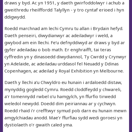
draws y byd. Ac yn 1951, y daeth gwirfoddolwyr i achub a
gweithredu rheilffordd Talyllyn - y tro cyntaf erioed i hyn
ddigwydd.
Roedd marchnad am lechi Cymru tu allan i Brydain hefyd.
Daeth penseiri, diwydianwyr ac adeiladwyr i weld, a
gwybod am ein llechi. Fe’u defnyddiwyd ar draws y byd ar
gyfer adeiladau o bob math. Er enghraifft, tai teras
cyffredin yn y dinasoedd diwydiannol, Ty Cwrdd y Crynwyr
yn Adelaide, ac adeiladau urddasol fel Neuadd y Ddinas
Copenhagen, ac adeilad y Royal Exhibition yn Melbourne.
Daeth y llechi a’u Chwyldro eu hunain i ardaloedd distaw,
mynyddig gogledd Cymru. Roedd cloddfeydd y chwareli,
a’r tomennydd rwbel o’u hamgylch, yn ffurfio tirwedd
weledol newydd. Doedd dim peiriannau ar y cychwyn.
Roedd rhaid i’r crefftwyr symud pob darn eu hunain mewn
amgylchiadau anodd. Mae’r ffurfiau sydd wedi goroesi yn
dystiolaeth o’r gwaith caled yma.