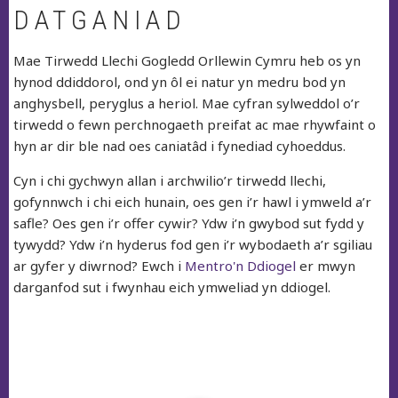
DATGANIAD
Mae Tirwedd Llechi Gogledd Orllewin Cymru heb os yn
hynod ddiddorol, ond yn ôl ei natur yn medru bod yn
anghysbell, peryglus a heriol. Mae cyfran sylweddol o’r
tirwedd o fewn perchnogaeth preifat ac mae rhywfaint o
hyn ar dir ble nad oes caniatâd i fynediad cyhoeddus.
Cyn i chi gychwyn allan i archwilio’r tirwedd llechi,
gofynnwch i chi eich hunain, oes gen i’r hawl i ymweld a’r
safle? Oes gen i’r offer cywir? Ydw i’n gwybod sut fydd y
tywydd? Ydw i’n hyderus fod gen i’r wybodaeth a’r sgiliau
ar gyfer y diwrnod? Ewch i
Mentro'n Ddiogel
er mwyn
darganfod sut i fwynhau eich ymweliad yn ddiogel.