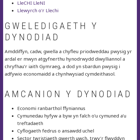
LleCHI LleNI
Llewyrch o'r Llechi
GWELEDIGAETH Y
DYNODIAD
Amddiffyn, cadw, gwella a chyfleu priodweddau pwysig yr
ardal er mwyn atgyfnerthu hynodrwydd diwylliannol a
chryfhau’r iaith Gymraeg, a dod yn sbardun pwysig i
adfywio economaidd a chynhwysiad cymdeithasol.
AMCANION Y DYNODIAD
Economi ranbarthol ffyniannus
Cymunedau hyfyw a byw yn falch o’u cymuned a’u
treftadaeth
Cyflogaeth fedrus o ansawdd uchel
Sector twristiaeth gwerth uwch, trwy’r flwyddyn