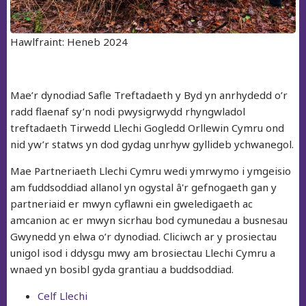
Hawlfraint: Heneb 2024
Mae’r dynodiad Safle Treftadaeth y Byd yn anrhydedd o’r
radd flaenaf sy’n nodi pwysigrwydd rhyngwladol
treftadaeth Tirwedd Llechi Gogledd Orllewin Cymru ond
nid yw’r statws yn dod gydag unrhyw gyllideb ychwanegol.
Mae Partneriaeth Llechi Cymru wedi ymrwymo i ymgeisio
am fuddsoddiad allanol yn ogystal â'r gefnogaeth gan y
partneriaid er mwyn cyflawni ein gweledigaeth ac
amcanion ac er mwyn sicrhau bod cymunedau a busnesau
Gwynedd yn elwa o’r dynodiad. Cliciwch ar y prosiectau
unigol isod i ddysgu mwy am brosiectau Llechi Cymru a
wnaed yn bosibl gyda grantiau a buddsoddiad.
Celf Llechi