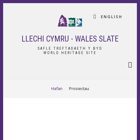
Skip
to
ENGLISH
main
content
LLECHI CYMRU - WALES SLATE
SAFLE TREFTADAETH Y BYD
WORLD HERITAGE SITE
BREADCRUMB
Hafan
Prosiectau