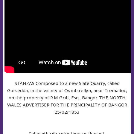
STANZAS Composed to a new Slate Quarry, called
Gorsedda, in the vicinty of Cwmtsrellyn, near Tremadoc,
on the property of R.M Griff, Esq., Bangor. THE NORTH
WALES ADVERTISER FOR THE PRINCIPALITY OF BANGOR
25/02/1853
Caf waith i ŵr cyfoethog-er ffyniant,