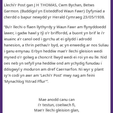
Llechi’r Post gan J H THOMAS, Cwm Bychan, Betws
Garmon. (Buddigol yn Eisteddfod Waun Fawr) Dyfyniad a
cherdd o bapur newydd yr Herald Cymraeg 23/05/1938.
“Bu’r llechi o flaen llythyrdy y Waun Fawr am flynyddoedd
lawer, i gadw hawl y tŷ o’r briffordd, a buont yn brif le i’r
ieuainc a’r canol oed i gyrchu at ei gilydd i adrodd
hanesion, a thrin pethau’r byd, ac yn enwedig ar nos Suliau
i ganu emynau. Erbyn heddiw mae’r llechi gleision wedi
myned o’r golwg a choncrit llwyd wedi ei roi yn eu lle. Nid
oes neb yn sefyll yna heddiw ond am ychydig funudau i
ddisgwyl y moduron am dref Caernarfon. Ni wyr y plant
sy’n codi yn awr am ‘Lechi’r Post’ mwy nag am feini
‘Mynachlog Ystrad Fflur’”.
Mae anodd canu can
i’r testun, coeliwch fi,
Mae’r llechi gleision glan,