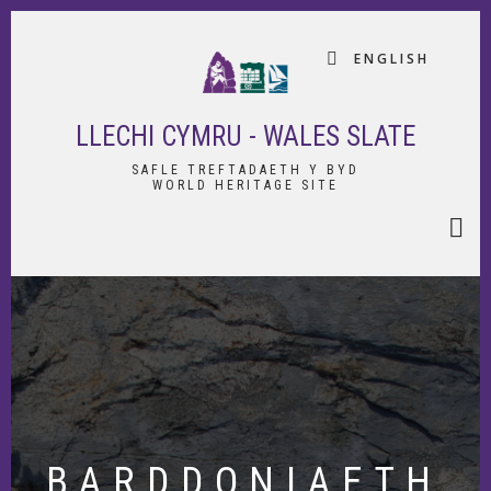
Skip
to
ENGLISH
main
content
LLECHI CYMRU - WALES SLATE
SAFLE TREFTADAETH Y BYD
WORLD HERITAGE SITE
BARDDONIAETH