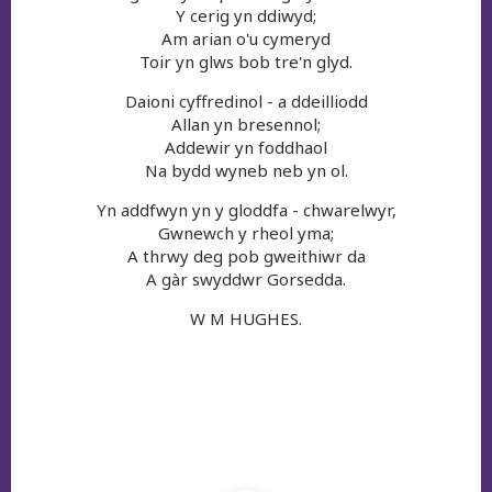
Y cerig yn ddiwyd;
Am arian o'u cymeryd
Toir yn glws bob tre'n glyd.
Daioni cyffredinol - a ddeilliodd
Allan yn bresennol;
Addewir yn foddhaol
Na bydd wyneb neb yn ol.
Yn addfwyn yn y gloddfa - chwarelwyr,
Gwnewch y rheol yma;
A thrwy deg pob gweithiwr da
A gàr swyddwr Gorsedda.
W M HUGHES.