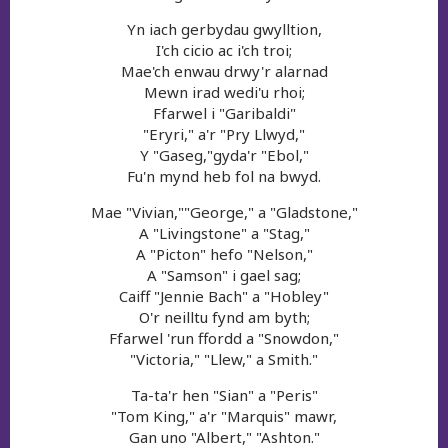
Yn iach gerbydau gwylltion,
I'ch cicio ac i'ch troi;
Mae'ch enwau drwy'r alarnad
Mewn irad wedi'u rhoi;
Ffarwel i "Garibaldi"
"Eryri," a'r "Pry Llwyd,"
Y "Gaseg,"gyda'r "Ebol,"
Fu'n mynd heb fol na bwyd.
Mae "Vivian,""George," a "Gladstone,"
A "Livingstone" a "Stag,"
A "Picton" hefo "Nelson,"
A "Samson" i gael sag;
Caiff "Jennie Bach" a "Hobley"
O'r neilltu fynd am byth;
Ffarwel 'run ffordd a "Snowdon,"
"Victoria," "Llew," a Smith."
Ta-ta'r hen "Sian" a "Peris"
"Tom King," a'r "Marquis" mawr,
Gan uno "Albert," "Ashton."