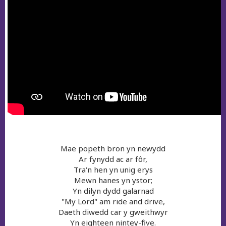
Mae popeth bron yn newydd
Ar fynydd ac ar fôr,
Tra'n hen yn unig erys
Mewn hanes yn ystor;
Yn dilyn dydd galarnad
"My Lord" am ride and drive,
Daeth diwedd car y gweithwyr
Yn eighteen nintey-five.