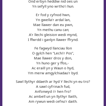
Ond erbyn heddiw nid oes un
Yn sefyll yno wrtho’i hun.
Er fod y cyfnod hwn,
Yn gwella’r ardal lan,
Mae llawer dan eu pwn,
Yn methu canu can;
A’r llechi gleision wedi mynd,
I ffwrdd i ganlyn llawer ffrynd.
Fe fagwyd llanciau llon
O gylch hen “Lechi’r Pos”,
Mae llawer dros y don,
Yn huno ger y ffos,-
Ac eraill yn y Waun o hyd,
Ym merw amgylchiadau’r byd.
Sawl llythyr ddaeth ar hyd Y llechi yn eu tro?
A sawl cyfrinach fud,
Anfonwyd i'r hen fro?
Ac ambell un yn llythyr llaith,
Am rywun wedi cefnu’r daith.