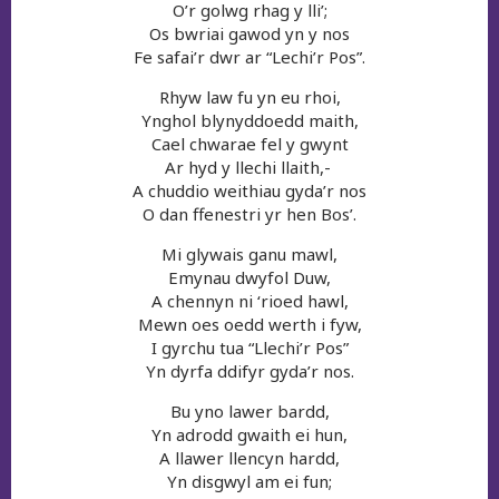
O’r golwg rhag y lli’;
Os bwriai gawod yn y nos
Fe safai’r dwr ar “Lechi’r Pos”.
Rhyw law fu yn eu rhoi,
Ynghol blynyddoedd maith,
Cael chwarae fel y gwynt
Ar hyd y llechi llaith,-
A chuddio weithiau gyda’r nos
O dan ffenestri yr hen Bos’.
Mi glywais ganu mawl,
Emynau dwyfol Duw,
A chennyn ni ‘rioed hawl,
Mewn oes oedd werth i fyw,
I gyrchu tua “Llechi’r Pos”
Yn dyrfa ddifyr gyda’r nos.
Bu yno lawer bardd,
Yn adrodd gwaith ei hun,
A llawer llencyn hardd,
Yn disgwyl am ei fun;