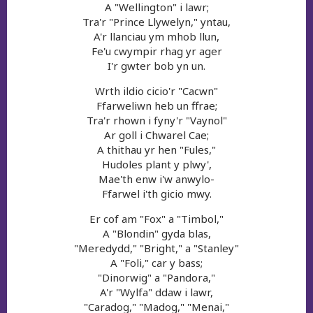
A "Wellington" i lawr;
Tra'r "Prince Llywelyn," yntau,
A'r llanciau ym mhob llun,
Fe'u cwympir rhag yr ager
I'r gwter bob yn un.
Wrth ildio cicio'r "Cacwn"
Ffarweliwn heb un ffrae;
Tra'r rhown i fyny'r "Vaynol"
Ar goll i Chwarel Cae;
A thithau yr hen "Fules,"
Hudoles plant y plwy',
Mae'th enw i'w anwylo-
Ffarwel i'th gicio mwy.
Er cof am "Fox" a "Timbol,"
A "Blondin" gyda blas,
"Meredydd," "Bright," a "Stanley"
A "Foli," car y bass;
"Dinorwig" a "Pandora,"
A'r "Wylfa" ddaw i lawr,
"Caradog," "Madog," "Menai,"