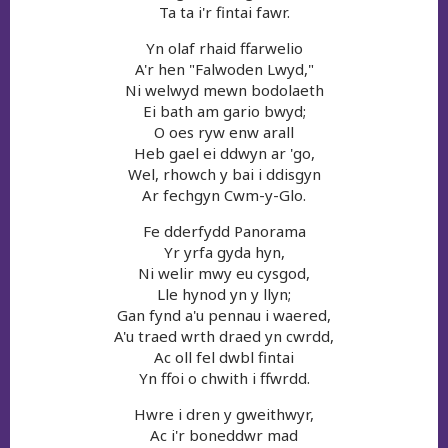
Ta ta i'r fintai fawr.
Yn olaf rhaid ffarwelio
A'r hen "Falwoden Lwyd,"
Ni welwyd mewn bodolaeth
Ei bath am gario bwyd;
O oes ryw enw arall
Heb gael ei ddwyn ar 'go,
Wel, rhowch y bai i ddisgyn
Ar fechgyn Cwm-y-Glo.
Fe dderfydd Panorama
Yr yrfa gyda hyn,
Ni welir mwy eu cysgod,
Lle hynod yn y llyn;
Gan fynd a'u pennau i waered,
A'u traed wrth draed yn cwrdd,
Ac oll fel dwbl fintai
Yn ffoi o chwith i ffwrdd.
Hwre i dren y gweithwyr,
Ac i'r boneddwr mad