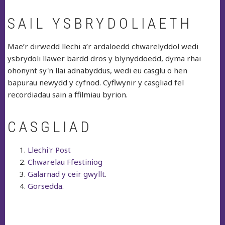
SAIL YSBRYDOLIAETH
Mae’r dirwedd llechi a’r ardaloedd chwarelyddol wedi
ysbrydoli llawer bardd dros y blynyddoedd, dyma rhai
ohonynt sy'n llai adnabyddus, wedi eu casglu o hen
bapurau newydd y cyfnod. Cyflwynir y casgliad fel
recordiadau sain a ffilmiau byrion.
CASGLIAD
Llechi'r Post
Chwarelau Ffestiniog
Galarnad y ceir gwyllt
.
Gorsedda.