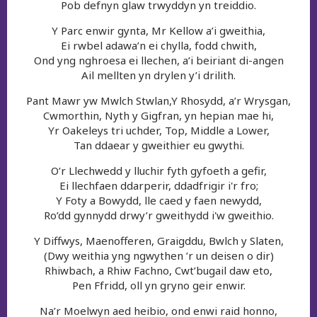
Pob defnyn glaw trwyddyn yn treiddio.
Y Parc enwir gynta, Mr Kellow a’i gweithia,
Ei rwbel adawa’n ei chylla, fodd chwith,
Ond yng nghroesa ei llechen, a’i beiriant di-angen
Ail mellten yn drylen y’i drilith.
Pant Mawr yw Mwlch Stwlan,Y Rhosydd, a’r Wrysgan,
Cwmorthin, Nyth y Gigfran, yn hepian mae hi,
Yr Oakeleys tri uchder, Top, Middle a Lower,
Tan ddaear y gweithier eu gwythi.
O’r Llechwedd y lluchir fyth gyfoeth a gefir,
Ei llechfaen ddarperir, ddadfrigir i'r fro;
Y Foty a Bowydd, lle caed y faen newydd,
Ro’dd gynnydd drwy’r gweithydd i'w gweithio.
Y Diffwys, Maenofferen, Graigddu, Bwlch y Slaten,
(Dwy weithia yng ngwythen ’r un deisen o dir)
Rhiwbach, a Rhiw Fachno, Cwt’bugail daw eto,
Pen Ffridd, oll yn gryno geir enwir.
Na’r Moelwyn aed heibio, ond enwi raid honno,