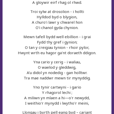
A gloywir eirf rhag ol rhwd.
Troi sylw at drosolion - i hollti
Hylldod byd o blygion,
A churo'i lawr y chwarel hon
O'i chanol gyda chynion.
Mewn tafell bydd well ebillion - i grai
Fydd thy gref i gynion;
O tan y creigiau tynion - rhoir pylor,
Hwynt wrth eu hagor ga'nt doraeth ddigon.
Yna cario y cerig - i waliau,
O waelod y gleddwig,
A'u didol yn nodedig - gan holltwr.
Tra mae naddwr mewn tir mynyddig.
Yno tynir cartwyni - i gario
Y rhagorol lechi ;
A miliwn yn mlaen a hi—o'r newydd,
I weithio'r mynydd i lwytho'r meini,
Llongau i byrth pell eang byd – cariant