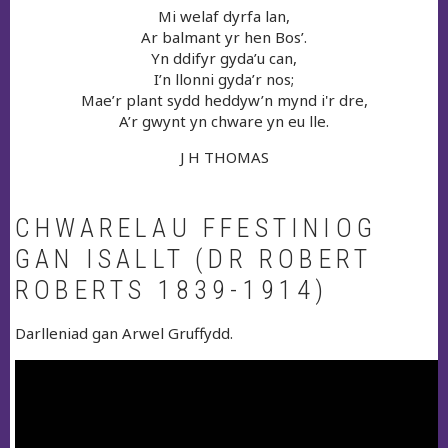
Mi welaf dyrfa lan,
Ar balmant yr hen Bos’.
Yn ddifyr gyda’u can,
I’n llonni gyda’r nos;
Mae’r plant sydd heddyw’n mynd i'r dre,
A’r gwynt yn chware yn eu lle.
J H THOMAS
CHWARELAU FFESTINIOG
GAN ISALLT (DR ROBERT
ROBERTS 1839-1914)
Darlleniad gan Arwel Gruffydd.