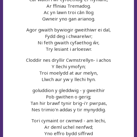
Ar ffiniau Tremadog.
Ac yn lawn troi cân llog
Gwneir yno gan arianog.
Agor gwaith bywiogir gweithiwr ei dal,
Fydd deg i chwarelwr;
Ni feth gwaith cyfaethog ŵr,
Try lesiant i arloeswr.
Cloddir nes dryllir Cwmstrellyn- i achos
Y llechi ymofyn;
Troi moelydd at aur melyn,
Llwch aur yw y llechi hyn.
goluddion y gleddwig - y gweithir
Pob gwithen o gerig;
Tan hir brawf tynir brig-i'r pwrpas,
Nes trimio'n addas y tir mynyddig.
Tori cymaint or cwmwd - am lechi,
Ar deml uchel nenfwd;
Yno effro bydd siffrwd