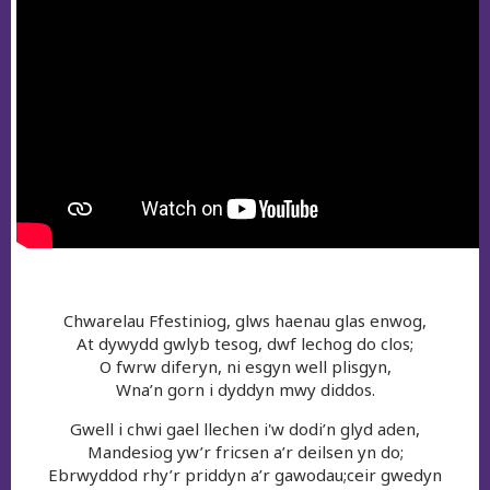
Chwarelau Ffestiniog, glws haenau glas enwog,
At dywydd gwlyb tesog, dwf lechog do clos;
O fwrw diferyn, ni esgyn well plisgyn,
Wna’n gorn i dyddyn mwy diddos.
Gwell i chwi gael llechen i'w dodi’n glyd aden,
Mandesiog yw’r fricsen a’r deilsen yn do;
Ebrwyddod rhy’r priddyn a’r gawodau;ceir gwedyn