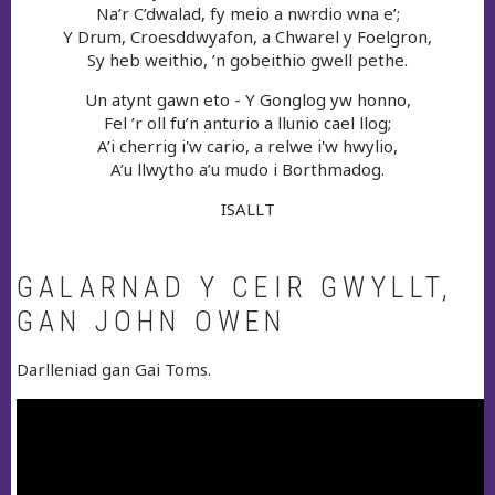
Na’r C’dwalad, fy meio a nwrdio wna e’;
Y Drum, Croesddwyafon, a Chwarel y Foelgron,
Sy heb weithio, ’n gobeithio gwell pethe.
Un atynt gawn eto - Y Gonglog yw honno,
Fel ’r oll fu’n anturio a llunio cael llog;
A’i cherrig i'w cario, a relwe i'w hwylio,
A’u llwytho a’u mudo i Borthmadog.
ISALLT
GALARNAD Y CEIR GWYLLT,
GAN JOHN OWEN
Darlleniad gan Gai Toms.